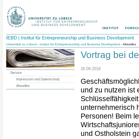
INSTITUT
FORSC
IEBD | Institut für Entrepreneurship und Business Development
Universität zu Lübeck
-
Institut für Entrepreneurship und Business Development
- Aktuelles
Vortrag bei de
26.09.2018
Service
Impressum und Datenschutz
Geschäftsmöglich
Aktuelles
und zu nutzen ist 
Schlüsselfähigkei
unternehmerisch 
Personen! Beim le
Wirtschaftsjunior
und Ostholstein ga