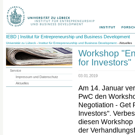
INSTITUT
FORSC
IEBD | Institut für Entrepreneurship und Business Development
Universität zu Lübeck
-
Institut für Entrepreneurship und Business Development
- Aktuelles
Workshop "Ent
for Investors"
Service
03.01.2019
Impressum und Datenschutz
Aktuelles
Am 14. Januar vera
PwC den Workshop
Negotiation - Get 
Investors". Verbe
diesen Workshop I
der Verhandlungs