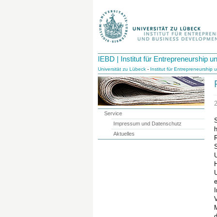
IEBD | Institut für Entrepreneurship
Universität zu Lübeck
-
Institut für Entrepreneurshi
Service
S
Impressum und Datenschutz
h
Aktuelles
R
H
e
d