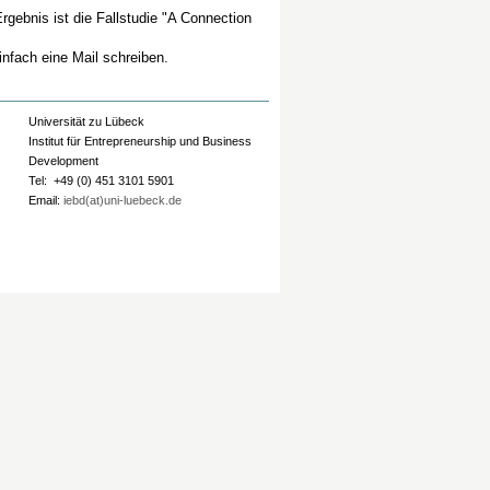
ebnis ist die Fallstudie "A Connection
Einfach eine Mail schreiben.
Universität zu Lübeck
Institut für Entrepreneurship und Business
Development
Tel: +49 (0) 451 3101 5901
Email:
iebd(at)uni-luebeck.de