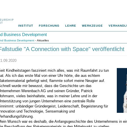
INSTITUT
FORSCHUNG
LEHRE
WERKZEUGE
VERHANDL
 und Business Development
p und Business Development
- Aktuelles
Fallstudie "A Connection with Space" veröffentlicht
21.09.2020
eit Kindheitstagen fasziniert mich alles, was mit Raumfahrt zu tun
at. Als ich das erste Mal von einer Uhr hörte, die aus echtem
aketenmaterial gefertigt wird, flammte sofort meine Neugier auf.
Schnell wurde mir bewusst, dass die Geschichte um das
Unternehmen Werenbach AG und seinen Gründer, Patrick
ohmann, vieles beinhaltete, was in meiner Lehre und in der
Unterstützung von jungen Unternehmen eine zentrale Rolle
innimmt: unbändiger Gründergeist, Leidenschaft, Begeisterung für
Innovation und Technologie, Sensemaking und
Verhandlungsführung.
Mein Wunsch war es deshalb, die Anfangsgeschichte des Unternehmens in eine
ie Beschaffung des Raketenmaterials in den Mittelpunkt zu stellen.