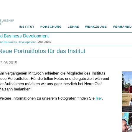
INSTITUT
FORSCHUNG
LEHRE
WERKZEUGE
VERHANDL
 und Business Development
p und Business Development
- Aktuelles
Neue Portraitfotos für das Institut
12.08.2015
m vergangenen Mittwoch erhielten die Mitglieder des Instituts
eue Portraitfotos. Für die tollen Fotos und die gute Zeit während
der Aufnahmen möchten wir uns ganz herzlich bei Herrn Olaf
Malzahn bedanken!
Weitere Informationen zu unserem Fotografen finden Sie
hier
.