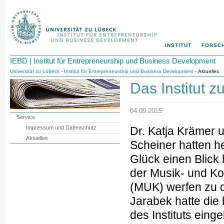
INSTITUT
FORSC
IEBD | Institut für Entrepreneurship und Business Development
Universität zu Lübeck
-
Institut für Entrepreneurship und Business Development
- Aktuelles
Das Institut 
04.09.2015
Service
Impressum und Datenschutz
Dr. Katja Krämer u
Aktuelles
Scheiner hatten h
Glück einen Blick 
der Musik- und K
(MUK) werfen zu d
Jarabek hatte die 
des Instituts eing