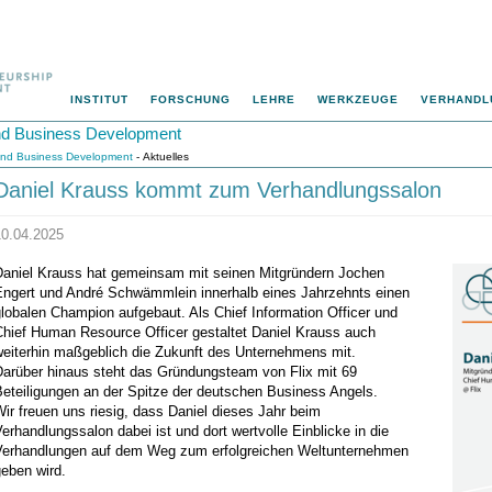
INSTITUT
FORSCHUNG
LEHRE
WERKZEUGE
VERHANDL
 und Business Development
p und Business Development
- Aktuelles
Daniel Krauss kommt zum Verhandlungssalon
10.04.2025
Daniel Krauss hat gemeinsam mit seinen Mitgründern Jochen
Engert und André Schwämmlein innerhalb eines Jahrzehnts einen
lobalen Champion aufgebaut. Als Chief Information Officer und
Chief Human Resource Officer gestaltet Daniel Krauss auch
weiterhin maßgeblich die Zukunft des Unternehmens mit.
Darüber hinaus steht das Gründungsteam von Flix mit 69
Beteiligungen an der Spitze der deutschen Business Angels.
ir freuen uns riesig, dass Daniel dieses Jahr beim
erhandlungssalon dabei ist und dort wertvolle Einblicke in die
Verhandlungen auf dem Weg zum erfolgreichen Weltunternehmen
geben wird.