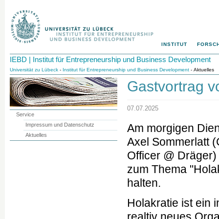
INSTITUT
FORSC
IEBD | Institut für Entrepreneurship und Business Development
Universität zu Lübeck
-
Institut für Entrepreneurship und Business Development
- Aktuelles
Gastvortrag v
07.07.2025
Service
Impressum und Datenschutz
Am morgigen Diens
Aktuelles
Axel Sommerlatt (
Officer @ Dräger)
zum Thema "Holak
halten.
Holakratie ist ein
realtiv neues Org