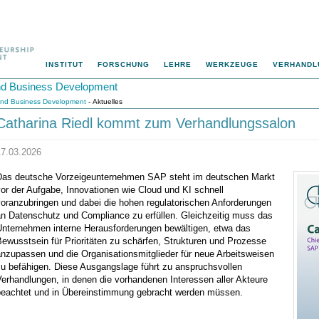
INSTITUT
FORSCHUNG
LEHRE
WERKZEUGE
VERHANDL
 und Business Development
p und Business Development
- Aktuelles
Catharina Riedl kommt zum Verhandlungssalon
17.03.2026
Das deutsche Vorzeigeunternehmen SAP steht im deutschen Markt
or der Aufgabe, Innovationen wie Cloud und KI schnell
voranzubringen und dabei die hohen regulatorischen Anforderungen
an Datenschutz und Compliance zu erfüllen. Gleichzeitig muss das
Unternehmen interne Herausforderungen bewältigen, etwa das
ewusstsein für Prioritäten zu schärfen, Strukturen und Prozesse
anzupassen und die Organisationsmitglieder für neue Arbeitsweisen
zu befähigen. Diese Ausgangslage führt zu anspruchsvollen
erhandlungen, in denen die vorhandenen Interessen aller Akteure
beachtet und in Übereinstimmung gebracht werden müssen.