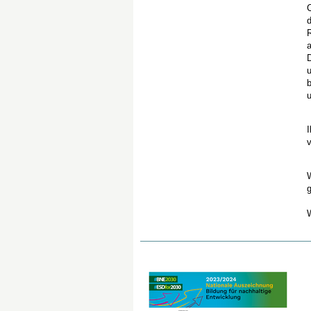
C
u
I
v
W
W