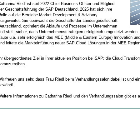
atharina Riedl ist seit 2022 Chief Business Officer und Mitglied
der Geschäftsführung der SAP Deutschland. 2025 hat sich ihre
Rolle auf die Bereiche Market Development & Advisory
ausgeweitet. Sie überwacht die Geschäfte der Landesgesellschaft
Deutschland, optimiert die Abläufe und Prozesse im Unternehmen
nd stellt sicher, dass Unternehmensstrategien erfolgreich umgesetzt werden.
baute u.a. sehr erfolgreich das MEE (Middle & Eastern Europe) Innovation u
und leitete die Markteinführung neuer SAP Cloud Lösungen in der MEE Region
hr übergeordnetes Ziel in Ihrer aktuellen Position bei SAP: die Cloud Transfor
oranzutreiben.
ir freuen uns sehr, dass Frau Riedl beim Verhandlungssalon dabei ist und ein
gewährt!
eitere Informationen zu Catharina Riedl und den Verhandlungssalon gibt es 