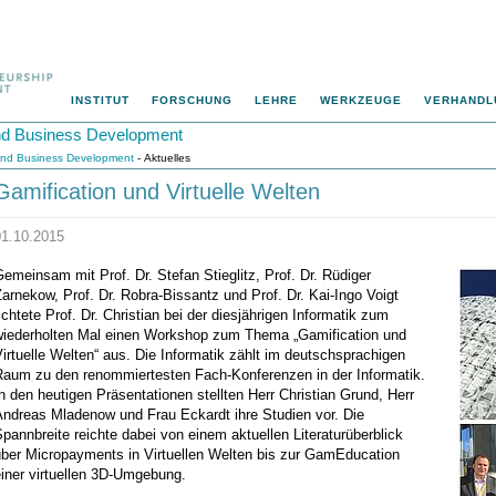
INSTITUT
FORSCHUNG
LEHRE
WERKZEUGE
VERHANDL
 und Business Development
p und Business Development
- Aktuelles
Gamification und Virtuelle Welten
01.10.2015
emeinsam mit Prof. Dr. Stefan Stieglitz, Prof. Dr. Rüdiger
arnekow, Prof. Dr. Robra-Bissantz und Prof. Dr. Kai-Ingo Voigt
ichtete Prof. Dr. Christian bei der diesjährigen Informatik zum
wiederholten Mal einen Workshop zum Thema „Gamification und
irtuelle Welten“ aus. Die Informatik zählt im deutschsprachigen
Raum zu den renommiertesten Fach-Konferenzen in der Informatik.
n den heutigen Präsentationen stellten Herr Christian Grund, Herr
Andreas Mladenow und Frau Eckardt ihre Studien vor. Die
pannbreite reichte dabei von einem aktuellen Literaturüberblick
über Micropayments in Virtuellen Welten bis zur GamEducation
iner virtuellen 3D-Umgebung.