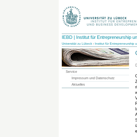
IEBD | Institut für Entrepreneurship
Universität zu Lübeck
-
Institut für Entrepreneurshi
Service
G
Impressum und Datenschutz
Z
Aktuelles
r
V
I
S
e