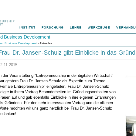
INSTITUT
FORSCHUNG
LEHRE
WERKZEUGE
VERHANDL
 und Business Development
p und Business Development
- Aktuelles
Frau Dr. Jansen-Schulz gibt Einblicke in das Grün
12.11.2015
n der Veranstaltung "Entrepreneurship in der digitalen Wirtschaft"
war gestern Frau Dr. Jansen-Schulz als Expertin zum Thema
"Female Entrepreneurship" eingeladen. Frau Dr. Jansen-Schulz
zeigte in ihrem Vortrag Besonderheiten im Gründungsverhalten von
rauen auf und gab ebenfalls Einblicke in ihre eigenen Erfahrungen
ls Gründerin. Für den sehr interessanten Vortrag und die offenen
Worte möchten wir uns ganz herzlich bei Frau Dr. Jansen-Schulz
bedanken!