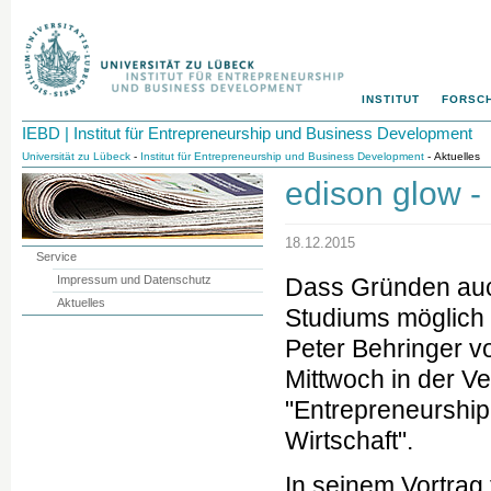
INSTITUT
FORSC
IEBD | Institut für Entrepreneurship und Business Development
Universität zu Lübeck
-
Institut für Entrepreneurship und Business Development
- Aktuelles
edison glow 
18.12.2015
Service
Impressum und Datenschutz
Dass Gründen au
Aktuelles
Studiums möglich i
Peter Behringer 
Mittwoch in der V
"Entrepreneurship 
Wirtschaft".
In seinem Vortrag 