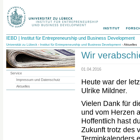
INSTITUT
FORSC
IEBD | Institut für Entrepreneurship und Business Development
Universität zu Lübeck
-
Institut für Entrepreneurship und Business Development
- Aktuelles
Wir verabschi
01.04.2016
Service
Impressum und Datenschutz
Heute war der letz
Aktuelles
Ulrike Mildner.
Vielen Dank für d
und vom Herzen al
Hoffentlich hast du
Zukunft trotz des 
Terminkalenders e